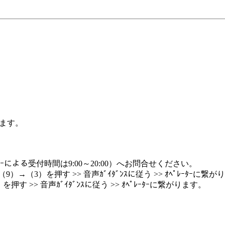
れます。
ｰﾀｰによる受付時間は9:00～20:00）へお問合せください。
）→（3）を押す >> 音声ｶﾞｲﾀﾞﾝｽに従う >> ｵﾍﾟﾚｰﾀｰに繋
を押す >> 音声ｶﾞｲﾀﾞﾝｽに従う >> ｵﾍﾟﾚｰﾀｰに繋がります。