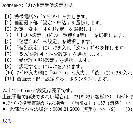
softbankのﾄﾞﾒｲﾝ指定受信設定方法
【1】携帯電話の「Y!ﾎﾞﾀﾝ」を押します。
【2】画面最下部「設定・申込」を選択します。
【3】設定・変更「４ﾒｰﾙ設定」を選択します。
【4】「１.ﾒｰﾙ設定（ｱﾄﾞﾚｽ・迷惑ﾒｰﾙ等）」を選択します。
【5】「迷惑ﾒｰﾙﾌﾞﾛｯｸ設定」を選択します。
【6】「個別設定」にﾁｪｯｸを入れ「次へ」ﾎﾞﾀﾝを押します。
【7】「５.受信許可・拒否設定」を選択します。
【8】「受信許可ﾘｽﾄ設定」を選択します。
【9】「設定する」にﾁｪｯｸを入れます。
【10】ｱﾄﾞﾚｽ入力欄に「star7.jp」と入力し「後」にﾁｪｯｸを入
【11】画面最下部「設定する」ボタンを押します。
以上でsoftbankの設定は完了です。
上記手順で解決できない場合は、ｿﾌﾄﾊﾞﾝｸお客様ｾﾝﾀｰ（ｵﾍﾟﾚ
■ｿﾌﾄﾊﾞﾝｸ携帯電話からの場合：（局番なし）157（無料） >> （9
■一般電話からの場合：0088-21-2000（無料） >> （9）→（3）
戻る