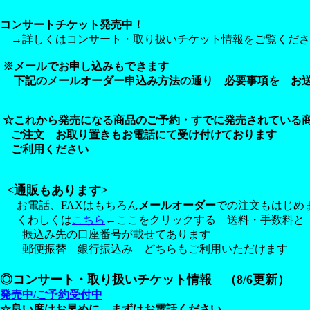
コンサートチケット発売中！
→詳しくはコンサート・取り扱いチケット情報をご覧くださ
※メールでお申し込みもできます
下記のメールオーダー申込み方法の通り 必要事項を
お
☆これから発売になる商品のご予約・すでに発売されている
ご注文 お取り置きもお電話にて受け付けております
ご利用ください
<通販もあります>
お電話、FAXはもちろん
メールオーダー
での注文もはじめ
くわしくは
こちら
←ここをクリックする 送料・手数料と
振込み先の口座番号が載せてあります
郵便振替 銀行振込み どちらもご利用いただけます
◎コンサート・取り扱いチケット情報 （8/6更新）
発売中/ご予約受付中
☆
良い席はお早めに まずはお電話ください