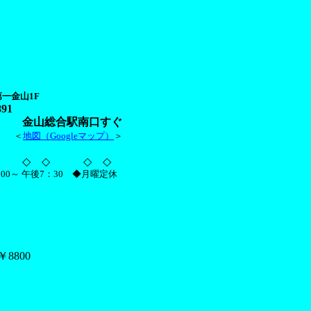
金山1F
891
口すぐ
＜
地図（Googleマップ）
＞
 ◇
00～ 午後7：30
◆月曜定休
8800