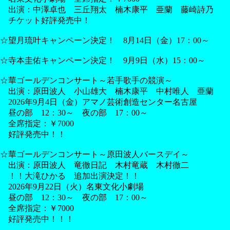
出演：中澤卓也 三丘翔太 楠木康平 亜蘭 藤崎詩乃
チケット好評発売中！
☆望月琉叶キャンペーン決定！ 8月14日（金）17：00～
☆寺本圭佑キャンペーン決定！ 9月9日（水）15：00～
☆華ゴールデンコンサート～若手歌手の競演～
出演：原田波人 小山雄大 楠木康平 中村唯人 亜蘭
2026年9月4日（金）アマノ芸術創造センター名古屋
昼の部 12：30～ 夜の部 17：00～
全席指定：￥7000
好評発売中！！
☆華ゴールデンコンサート～原田波人バースデイ～
出演：原田波人 竜徹日記 木村竜蔵 木村徹二
！！大滝ひかる 追加出演決定！！
2026年9月22日（火）名東文化小劇場
昼の部 12：30～ 夜の部 17：00～
全席指定：￥7000
好評発売中！！！