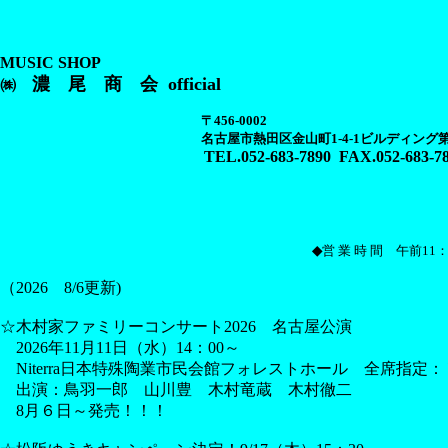
MUSIC SHOP
濃 尾 商 会 official
㈱
〒456-0002
名古屋市熱田区金山町1-4-1ビルディング第一
TEL.
052-683-7890
FAX.052-683-7
金山総合駅南
◇ ◇ ◇
◆
営 業 時 間
午前11：
（2026 8/6更新)
☆木村家ファミリーコンサート2026 名古屋公演
2026年11月11日（水）14：00～
Niterra日本特殊陶業市民会館フォレストホール 全席指定：￥
出演：鳥羽一郎 山川豊 木村竜蔵 木村徹二
8月６日～発売！！！