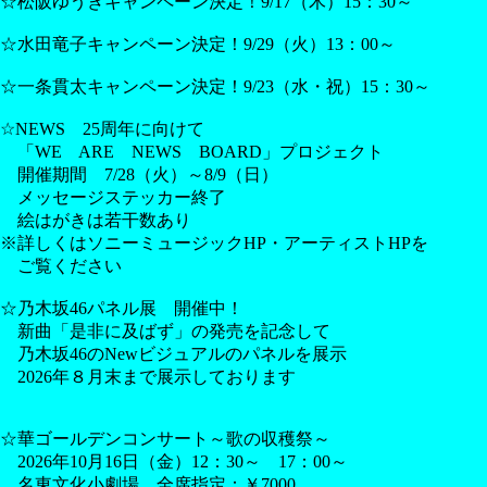
☆松阪ゆうきキャンペーン決定！9/17（木）15：30～
☆水田竜子キャンペーン決定！9/29（火）13：00～
☆一条貫太キャンペーン決定！9/23（水・祝）15：30～
☆NEWS 25周年に向けて
「WE ARE NEWS BOARD」プロジェクト
開催期間 7/28（火）～8/9（日）
メッセージステッカー終了
絵はがきは若干数あり
※詳しくはソニーミュージックHP・アーティストHPを
ご覧ください
☆乃木坂46パネル展 開催中！
新曲「是非に及ばず」の発売を記念して
乃木坂46のNewビジュアルのパネルを展示
2026年８月末まで展示しております
☆華ゴールデンコンサート～歌の収穫祭～
2026年10月16日（金）12：30～ 17：00～
名東文化小劇場 全席指定：￥7000