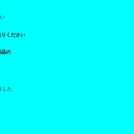
い
送りください
商品の
ました