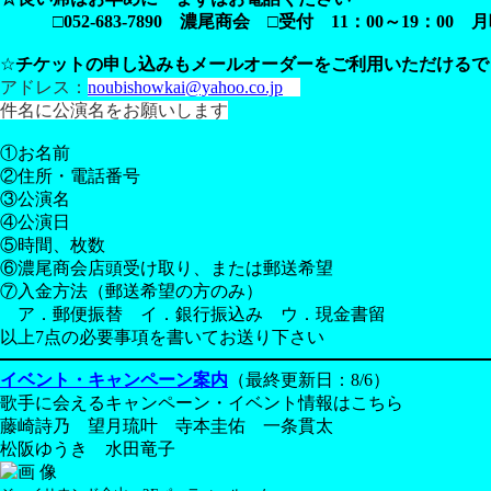
□052-683-7890 濃尾商会 □
受付 11：00～19：00 
☆
チケットの申し込みもメールオーダーを
ご利用いただけるで
アドレス：
noubishowkai@yahoo.co.jp
件名に公演名をお願いします
①お名前
②住所・電話番号
③公演名
④公演日
⑤時間、枚数
⑥濃尾商会店頭受け取り、または郵送希望
⑦入金方法（郵送希望の方のみ）
ア．郵便振替 イ．銀行振込み ウ．現金書留
以上7点の必要事項を書いてお送り下さい
イベント・キャンペーン案内
（最終更新日：8/6）
歌手に会えるキャンペーン・イベント情報はこちら
藤崎詩乃 望月琉叶 寺本圭佑 一条貫太
松阪ゆうき 水田竜子