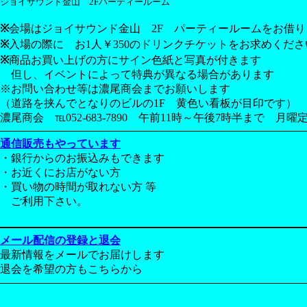
ジョイサウンド金山 2Fパーティールーム
※
会場はジョイサウンド金山 2F パーティールームをお借
※
入場の際に お1人￥350のドリンクチケットをお求めくださ
※
商品お買い上げの方にサイン色紙と写真が付きます
但し、イベントによって特典が異なる場合があります
※お問い合わせ等は濃尾商会までお願いします
（道路を挟んでとなりのビルの1F 黄色い看板が目印です）
濃尾商会 ℡052-683-7890 午前11時～午後7時半まで 月曜
通信販売もやっています
・銀行からのお振込みもできます
・お近くにお店がない方
・買い物の時間が取れない方 等
ご利用下さい。
メール配信の登録と退会
最新情報をメールでお届けします
退会を希望の方もこちらから